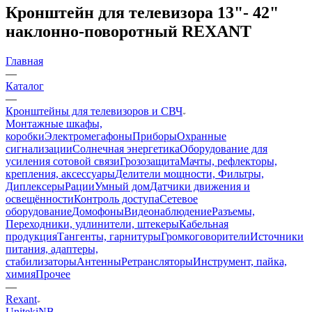
Кронштейн для телевизора 13"- 42"
наклонно-поворотный REXANT
Главная
—
Каталог
—
Кронштейны для телевизоров и СВЧ
Монтажные шкафы,
коробки
Электромегафоны
Приборы
Охранные
сигнализации
Солнечная энергетика
Оборудование для
усиления сотовой связи
Грозозащита
Мачты, рефлекторы,
крепления, аксессуары
Делители мощности, Фильтры,
Диплексеры
Рации
Умный дом
Датчики движения и
освещённости
Контроль доступа
Сетевое
оборудование
Домофоны
Видеонаблюдение
Разъемы,
Переходники, удлинители, штекеры
Кабельная
продукция
Тангенты, гарнитуры
Громкоговорители
Источники
питания, адаптеры,
стабилизаторы
Антенны
Ретрансляторы
Инструмент, пайка,
химия
Прочее
—
Rexant
Uniteki
NB