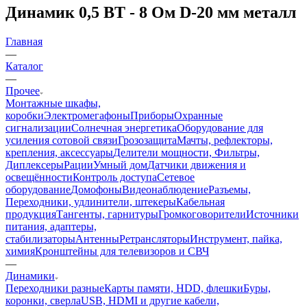
Динамик 0,5 ВТ - 8 Ом D-20 мм металл
Главная
—
Каталог
—
Прочее
Монтажные шкафы,
коробки
Электромегафоны
Приборы
Охранные
сигнализации
Солнечная энергетика
Оборудование для
усиления сотовой связи
Грозозащита
Мачты, рефлекторы,
крепления, аксессуары
Делители мощности, Фильтры,
Диплексеры
Рации
Умный дом
Датчики движения и
освещённости
Контроль доступа
Сетевое
оборудование
Домофоны
Видеонаблюдение
Разъемы,
Переходники, удлинители, штекеры
Кабельная
продукция
Тангенты, гарнитуры
Громкоговорители
Источники
питания, адаптеры,
стабилизаторы
Антенны
Ретрансляторы
Инструмент, пайка,
химия
Кронштейны для телевизоров и СВЧ
—
Динамики
Переходники разные
Карты памяти, HDD, флешки
Буры,
коронки, сверла
USB, HDMI и другие кабели,