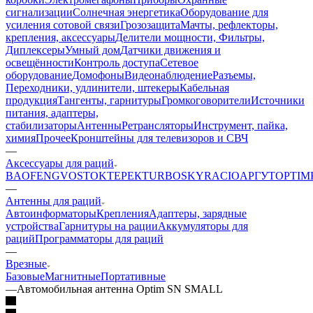
сигнализации
Солнечная энергетика
Оборудование для
усиления сотовой связи
Грозозащита
Мачты, рефлекторы,
крепления, аксессуары
Делители мощности, Фильтры,
Диплексеры
Умный дом
Датчики движения и
освещённости
Контроль доступа
Сетевое
оборудование
Домофоны
Видеонаблюдение
Разъемы,
Переходники, удлинители, штекеры
Кабельная
продукция
Тангенты, гарнитуры
Громкоговорители
Источники
питания, адаптеры,
стабилизаторы
Антенны
Ретрансляторы
Инструмент, пайка,
химия
Прочее
Кронштейны для телевизоров и СВЧ
—
Аксессуары для раций
BAOFENG
VOSTOK
ТЕРЕК
TURBOSKY
RACIO
АРГУТ
OPTIM
—
Антенны для раций
Автоинформаторы
Крепления
Адаптеры, зарядные
устройства
Гарнитуры на рации
Аккумуляторы для
раций
Программаторы для раций
—
Врезные
Базовые
Магнитные
Портативные
—
Автомобильная антенна Optim SN SMALL