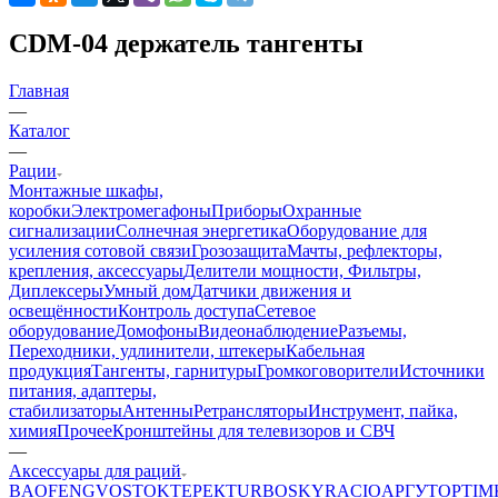
CDM-04 держатель тангенты
Главная
—
Каталог
—
Рации
Монтажные шкафы,
коробки
Электромегафоны
Приборы
Охранные
сигнализации
Солнечная энергетика
Оборудование для
усиления сотовой связи
Грозозащита
Мачты, рефлекторы,
крепления, аксессуары
Делители мощности, Фильтры,
Диплексеры
Умный дом
Датчики движения и
освещённости
Контроль доступа
Сетевое
оборудование
Домофоны
Видеонаблюдение
Разъемы,
Переходники, удлинители, штекеры
Кабельная
продукция
Тангенты, гарнитуры
Громкоговорители
Источники
питания, адаптеры,
стабилизаторы
Антенны
Ретрансляторы
Инструмент, пайка,
химия
Прочее
Кронштейны для телевизоров и СВЧ
—
Аксессуары для раций
BAOFENG
VOSTOK
ТЕРЕК
TURBOSKY
RACIO
АРГУТ
OPTIM