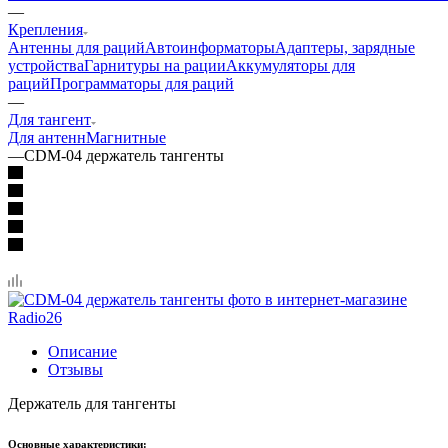
—
Крепления
Антенны для раций
Автоинформаторы
Адаптеры, зарядные
устройства
Гарнитуры на рации
Аккумуляторы для
раций
Программаторы для раций
—
Для тангент
Для антенн
Магнитные
—
CDM-04 держатель тангенты
Описание
Отзывы
Держатель для тангенты
Основные характеристики: