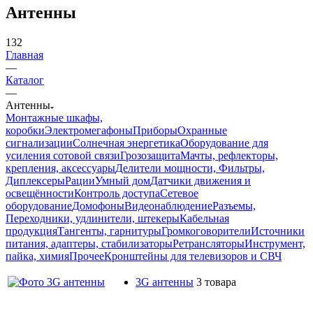
Антенны
132
Главная
—
Каталог
—
Антенны
Монтажные шкафы,
коробки
Электромегафоны
Приборы
Охранные
сигнализации
Солнечная энергетика
Оборудование для
усиления сотовой связи
Грозозащита
Мачты, рефлекторы,
крепления, аксессуары
Делители мощности, Фильтры,
Диплексеры
Рации
Умный дом
Датчики движения и
освещённости
Контроль доступа
Сетевое
оборудование
Домофоны
Видеонаблюдение
Разъемы,
Переходники, удлинители, штекеры
Кабельная
продукция
Тангенты, гарнитуры
Громкоговорители
Источники
питания, адаптеры, стабилизаторы
Ретрансляторы
Инструмент,
пайка, химия
Прочее
Кронштейны для телевизоров и СВЧ
3G антенны
3 товара