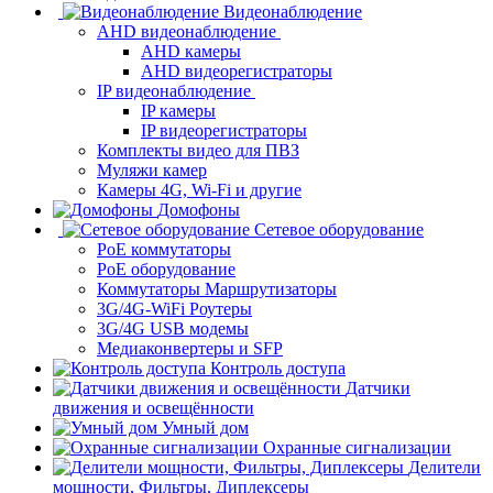
Видеонаблюдение
AHD видеонаблюдение
AHD камеры
AHD видеорегистраторы
IP видеонаблюдение
IP камеры
IP видеорегистраторы
Комплекты видео для ПВЗ
Муляжи камер
Камеры 4G, Wi-Fi и другие
Домофоны
Сетевое оборудование
PoE коммутаторы
PoE оборудование
Коммутаторы Маршрутизаторы
3G/4G-WiFi Роутеры
3G/4G USB модемы
Медиаконвертеры и SFP
Контроль доступа
Датчики
движения и освещённости
Умный дом
Охранные сигнализации
Делители
мощности, Фильтры, Диплексеры