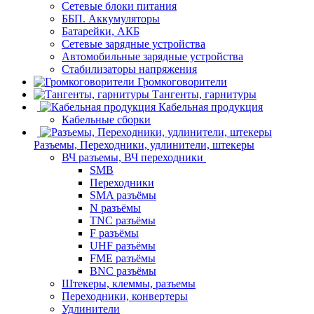
Сетевые блоки питания
ББП. Аккумуляторы
Батарейки, АКБ
Сетевые зарядные устройства
Автомобильные зарядные устройства
Стабилизаторы напряжения
Громкоговорители
Тангенты, гарнитуры
Кабельная продукция
Кабельные сборки
Разъемы, Переходники, удлинители, штекеры
ВЧ разъемы, ВЧ переходники
SMB
Переходники
SMA разъёмы
N разъёмы
TNC разъёмы
F разъёмы
UHF разъёмы
FME разъёмы
BNC разъёмы
Штекеры, клеммы, разъемы
Переходники, конвертеры
Удлинители