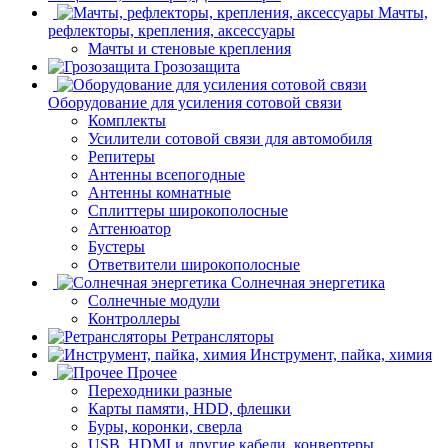
Мачты,
рефлекторы, крепления, аксессуары
Мачты и стеновые крепления
Грозозащита
Оборудование для усиления сотовой связи
Комплекты
Усилители сотовой связи для автомобиля
Репитеры
Антенны всепогодные
Антенны комнатные
Сплиттеры широкополосные
Аттенюатор
Бустеры
Ответвители широкополосные
Солнечная энергетика
Солнечные модули
Контроллеры
Ретрансляторы
Инструмент, пайка, химия
Прочее
Переходники разные
Карты памяти, HDD, флешки
Буры, коронки, сверла
USB, HDMI и другие кабели, конвертеры