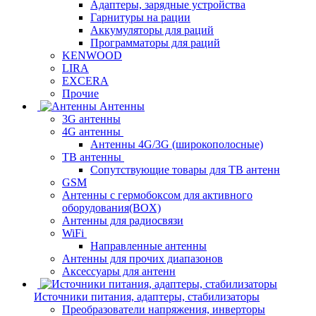
Адаптеры, зарядные устройства
Гарнитуры на рации
Аккумуляторы для раций
Программаторы для раций
KENWOOD
LIRA
EXCERA
Прочие
Антенны
3G антенны
4G антенны
Антенны 4G/3G (широкополосные)
ТВ антенны
Сопутствующие товары для ТВ антенн
GSM
Антенны с гермобоксом для активного
оборудования(BOX)
Антенны для радиосвязи
WiFi
Направленные антенны
Антенны для прочих диапазонов
Аксессуары для антенн
Источники питания, адаптеры, стабилизаторы
Преобразователи напряжения, инверторы