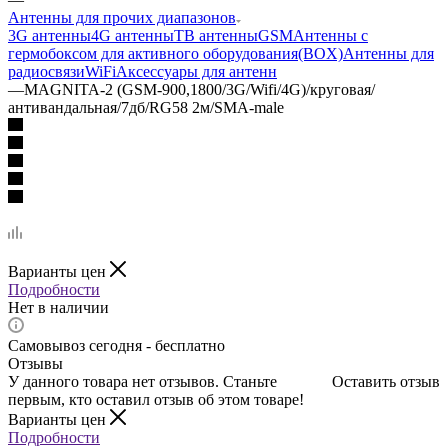
Антенны для прочих диапазонов
3G антенны
4G антенны
ТВ антенны
GSM
Антенны с
гермобоксом для активного оборудования(BOX)
Антенны для
радиосвязи
WiFi
Аксессуары для антенн
—
MAGNITA-2 (GSM-900,1800/3G/Wifi/4G)/круговая/
антивандальная/7дб/RG58 2м/SMA-male
Варианты цен
Подробности
Нет в наличии
Самовывоз сегодня - бесплатно
Отзывы
У данного товара нет отзывов. Станьте
Оставить отзыв
первым, кто оставил отзыв об этом товаре!
Варианты цен
Подробности