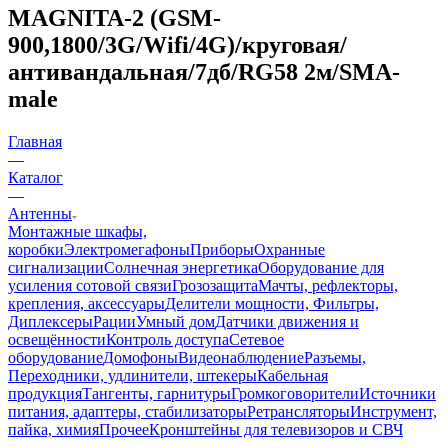
MAGNITA-2 (GSM-
900,1800/3G/Wifi/4G)/круговая/
антивандальная/7дб/RG58 2м/SMA-
male
Главная
—
Каталог
—
Антенны
Монтажные шкафы,
коробки
Электромегафоны
Приборы
Охранные
сигнализации
Солнечная энергетика
Оборудование для
усиления сотовой связи
Грозозащита
Мачты, рефлекторы,
крепления, аксессуары
Делители мощности, Фильтры,
Диплексеры
Рации
Умный дом
Датчики движения и
освещённости
Контроль доступа
Сетевое
оборудование
Домофоны
Видеонаблюдение
Разъемы,
Переходники, удлинители, штекеры
Кабельная
продукция
Тангенты, гарнитуры
Громкоговорители
Источники
питания, адаптеры, стабилизаторы
Ретрансляторы
Инструмент,
пайка, химия
Прочее
Кронштейны для телевизоров и СВЧ
—