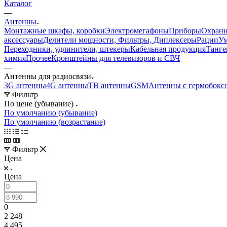
Каталог
—
Антенны
Монтажные шкафы, коробки
Электромегафоны
Приборы
Охранн
аксессуары
Делители мощности, Фильтры, Диплексеры
Рации
У
Переходники, удлинители, штекеры
Кабельная продукция
Танге
химия
Прочее
Кронштейны для телевизоров и СВЧ
—
Антенны для радиосвязи
3G антенны
4G антенны
ТВ антенны
GSM
Антенны с гермобокс
Фильтр
По цене (убывание)
По умолчанию (убывание)
По умолчанию (возрастание)
Фильтр
Цена
Цена
0
2 248
4 495