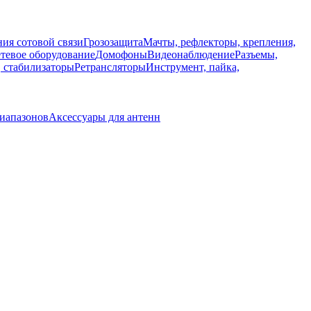
ия сотовой связи
Грозозащита
Мачты, рефлекторы, крепления,
тевое оборудование
Домофоны
Видеонаблюдение
Разъемы,
, стабилизаторы
Ретрансляторы
Инструмент, пайка,
иапазонов
Аксессуары для антенн