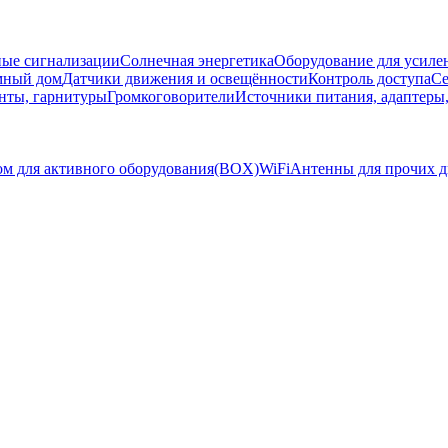
ые сигнализации
Солнечная энергетика
Оборудование для усилен
мный дом
Датчики движения и освещённости
Контроль доступа
Се
нты, гарнитуры
Громкоговорители
Источники питания, адаптеры
ом для активного оборудования(BOX)
WiFi
Антенны для прочих д