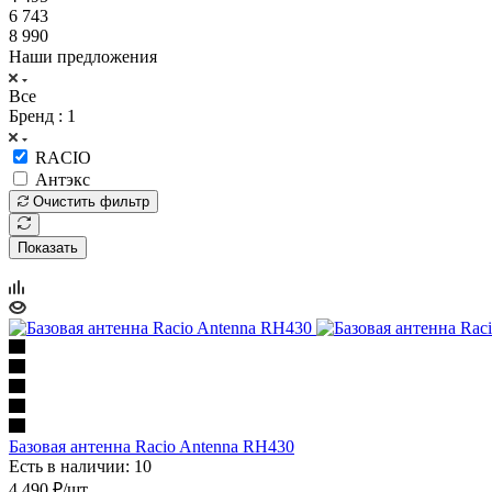
6 743
8 990
Наши предложения
Все
Бренд
: 1
RACIO
Антэкс
Очистить фильтр
Показать
Базовая антенна Racio Antenna RH430
Есть в наличии: 10
4 490
₽
/шт