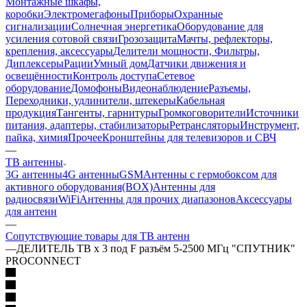
Монтажные шкафы,
коробки
Электромегафоны
Приборы
Охранные
сигнализации
Солнечная энергетика
Оборудование для
усиления сотовой связи
Грозозащита
Мачты, рефлекторы,
крепления, аксессуары
Делители мощности, Фильтры,
Диплексеры
Рации
Умный дом
Датчики движения и
освещённости
Контроль доступа
Сетевое
оборудование
Домофоны
Видеонаблюдение
Разъемы,
Переходники, удлинители, штекеры
Кабельная
продукция
Тангенты, гарнитуры
Громкоговорители
Источники
питания, адаптеры, стабилизаторы
Ретрансляторы
Инструмент,
пайка, химия
Прочее
Кронштейны для телевизоров и СВЧ
—
ТВ антенны
3G антенны
4G антенны
GSM
Антенны с гермобоксом для
активного оборудования(BOX)
Антенны для
радиосвязи
WiFi
Антенны для прочих диапазонов
Аксессуары
для антенн
—
Сопутствующие товары для ТВ антенн
—
ДЕЛИТЕЛЬ ТВ х 3 под F разъём 5-2500 МГц "СПУТНИК"
PROCONNECT