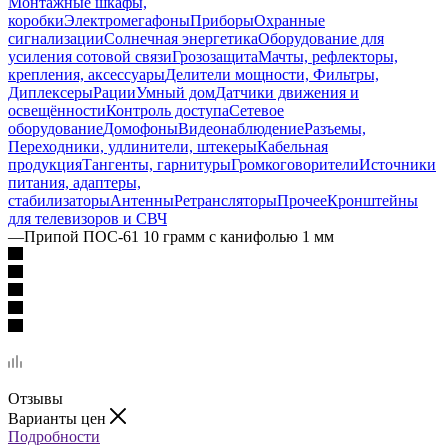
Монтажные шкафы,
коробки
Электромегафоны
Приборы
Охранные
сигнализации
Солнечная энергетика
Оборудование для
усиления сотовой связи
Грозозащита
Мачты, рефлекторы,
крепления, аксессуары
Делители мощности, Фильтры,
Диплексеры
Рации
Умный дом
Датчики движения и
освещённости
Контроль доступа
Сетевое
оборудование
Домофоны
Видеонаблюдение
Разъемы,
Переходники, удлинители, штекеры
Кабельная
продукция
Тангенты, гарнитуры
Громкоговорители
Источники
питания, адаптеры,
стабилизаторы
Антенны
Ретрансляторы
Прочее
Кронштейны
для телевизоров и СВЧ
—
Припой ПОС-61 10 грамм с канифолью 1 мм
Отзывы
Варианты цен
Подробности