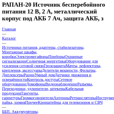
РАПАН-20 Источник бесперебойного
питания 12 В, 2 А, металлический
корпус под АКБ 7 Ач, защита АКБ, з
Главная
—
Каталог
—
Источники питания, адаптеры, стабилизаторы
Монтажные шкафы,
коробки
Электромегафоны
Приборы
Охранные
сигнализации
Солнечная энергетика
Оборудование для
усиления сотовой связи
Грозозащита
Мачты, рефлекторы,
крепления, аксессуары
Делители мощности, Фильтры,
Диплексеры
Рации
Умный дом
Датчики движения и
освещённости
Контроль доступа
Сетевое
оборудование
Домофоны
Видеонаблюдение
Разъемы,
Переходники, удлинители, штекеры
Кабельная
продукция
Тангенты,
гарнитуры
Громкоговорители
Антенны
Ретрансляторы
Инструме
пайка, химия
Прочее
Кронштейны для телевизоров и СВЧ
—
ББП. Аккумуляторы