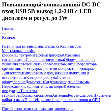
Повышающий/понижающий DC-DC
вход USB 5В выход 1,2-24В с LED
дисплеем и регул. до 3W
Главная
—
Каталог
—
Источники питания, адаптеры, стабилизаторы
Монтажные шкафы,
коробки
Электромегафоны
Приборы
Охранные
сигнализации
Солнечная энергетика
Оборудование для
усиления сотовой связи
Грозозащита
Мачты, рефлекторы,
крепления, аксессуары
Делители мощности, Фильтры,
Диплексеры
Рации
Умный дом
Датчики движения и
освещённости
Контроль доступа
Сетевое
оборудование
Домофоны
Видеонаблюдение
Разъемы,
Переходники, удлинители, штекеры
Кабельная
продукция
Тангенты,
гарнитуры
Громкоговорители
Антенны
Ретрансляторы
Инструме
пайка, химия
Прочее
Кронштейны для телевизоров и СВЧ
—
Преобразователи напряжения, инверторы