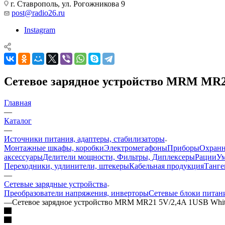
г. Ставрополь, ул. Рогожникова 9
post@radio26.ru
Instagram
Сетевое зарядное устройство MRM MR2
Главная
—
Каталог
—
Источники питания, адаптеры, стабилизаторы
Монтажные шкафы, коробки
Электромегафоны
Приборы
Охранн
аксессуары
Делители мощности, Фильтры, Диплексеры
Рации
У
Переходники, удлинители, штекеры
Кабельная продукция
Танге
—
Сетевые зарядные устройства
Преобразователи напряжения, инверторы
Сетевые блоки питан
—
Сетевое зарядное устройство MRM MR21 5V/2,4A 1USB Whi