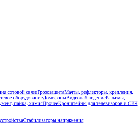
ия сотовой связи
Грозозащита
Мачты, рефлекторы, крепления,
тевое оборудование
Домофоны
Видеонаблюдение
Разъемы,
мент, пайка, химия
Прочее
Кронштейны для телевизоров и СВЧ
устройства
Стабилизаторы напряжения