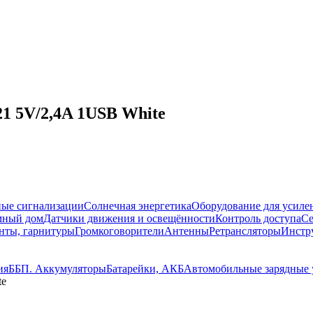
1 5V/2,4A 1USB White
ые сигнализации
Солнечная энергетика
Оборудование для усилен
мный дом
Датчики движения и освещённости
Контроль доступа
Се
нты, гарнитуры
Громкоговорители
Антенны
Ретрансляторы
Инстру
ия
ББП. Аккумуляторы
Батарейки, АКБ
Автомобильные зарядные 
te