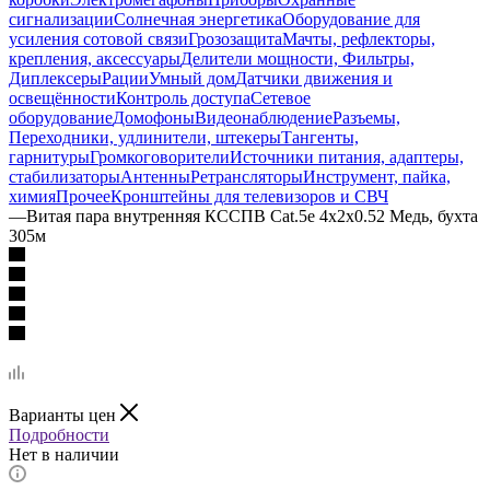
сигнализации
Солнечная энергетика
Оборудование для
усиления сотовой связи
Грозозащита
Мачты, рефлекторы,
крепления, аксессуары
Делители мощности, Фильтры,
Диплексеры
Рации
Умный дом
Датчики движения и
освещённости
Контроль доступа
Сетевое
оборудование
Домофоны
Видеонаблюдение
Разъемы,
Переходники, удлинители, штекеры
Тангенты,
гарнитуры
Громкоговорители
Источники питания, адаптеры,
стабилизаторы
Антенны
Ретрансляторы
Инструмент, пайка,
химия
Прочее
Кронштейны для телевизоров и СВЧ
—
Витая пара внутренняя КССПВ Cat.5e 4х2х0.52 Медь, бухта
305м
Варианты цен
Подробности
Нет в наличии