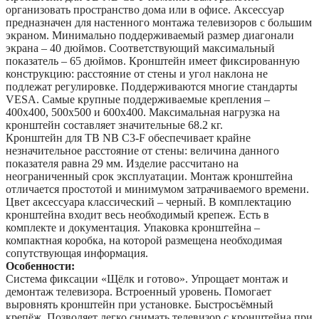
организовать пространство дома или в офисе. Аксессуар
предназначен для настенного монтажа телевизоров с большим
экраном. Минимально поддерживаемый размер диагонали
экрана – 40 дюймов. Соответствующий максимальный
показатель – 65 дюймов. Кронштейн имеет фиксированную
конструкцию: расстояние от стены и угол наклона не
подлежат регулировке. Поддерживаются многие стандарты
VESA. Самые крупные поддерживаемые крепления –
400x400, 500x500 и 600x400. Максимальная нагрузка на
кронштейн составляет значительные 68.2 кг.
Кронштейн для ТВ NB C3-F обеспечивает крайне
незначительное расстояние от стены: величина данного
показателя равна 29 мм. Изделие рассчитано на
неограниченный срок эксплуатации. Монтаж кронштейна
отличается простотой и минимумом затрачиваемого времени.
Цвет аксессуара классический – черный. В комплектацию
кронштейна входит весь необходимый крепеж. Есть в
комплекте и документация. Упаковка кронштейна –
компактная коробка, на которой размещена необходимая
сопутствующая информация.
Особенности:
Система фиксации «Щёлк и готово». Упрощает монтаж и
демонтаж телевизора. Встроенный уровень. Помогает
выровнять кронштейн при установке. Быстросъёмный
крепёж. Позволяет легко снимать телевизор с кронштейна при