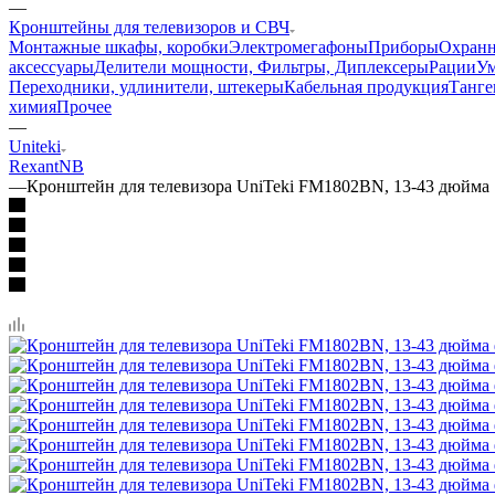
—
Кронштейны для телевизоров и СВЧ
Монтажные шкафы, коробки
Электромегафоны
Приборы
Охранн
аксессуары
Делители мощности, Фильтры, Диплексеры
Рации
У
Переходники, удлинители, штекеры
Кабельная продукция
Танге
химия
Прочее
—
Uniteki
Rexant
NB
—
Кронштейн для телевизора UniTeki FM1802BN, 13-43 дюйма