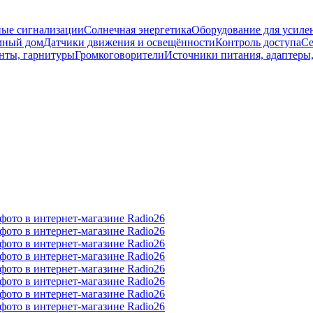
ые сигнализации
Солнечная энергетика
Оборудование для усилен
мный дом
Датчики движения и освещённости
Контроль доступа
Се
нты, гарнитуры
Громкоговорители
Источники питания, адаптеры