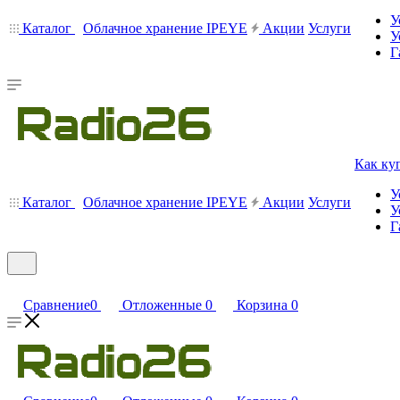
У
Каталог
Облачное хранение IPEYE
Акции
Услуги
У
Г
Как ку
У
Каталог
Облачное хранение IPEYE
Акции
Услуги
У
Г
Сравнение
0
Отложенные
0
Корзина
0