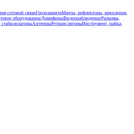
ия сотовой связи
Грозозащита
Мачты, рефлекторы, крепления,
тевое оборудование
Домофоны
Видеонаблюдение
Разъемы,
, стабилизаторы
Антенны
Ретрансляторы
Инструмент, пайка,