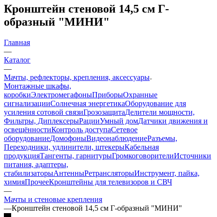
Кронштейн стеновой 14,5 см Г-
образный "МИНИ"
Главная
—
Каталог
—
Мачты, рефлекторы, крепления, аксессуары
Монтажные шкафы,
коробки
Электромегафоны
Приборы
Охранные
сигнализации
Солнечная энергетика
Оборудование для
усиления сотовой связи
Грозозащита
Делители мощности,
Фильтры, Диплексеры
Рации
Умный дом
Датчики движения и
освещённости
Контроль доступа
Сетевое
оборудование
Домофоны
Видеонаблюдение
Разъемы,
Переходники, удлинители, штекеры
Кабельная
продукция
Тангенты, гарнитуры
Громкоговорители
Источники
питания, адаптеры,
стабилизаторы
Антенны
Ретрансляторы
Инструмент, пайка,
химия
Прочее
Кронштейны для телевизоров и СВЧ
—
Мачты и стеновые крепления
—
Кронштейн стеновой 14,5 см Г-образный "МИНИ"