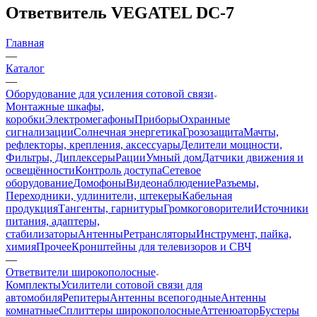
Ответвитель VEGATEL DC-7
Главная
—
Каталог
—
Оборудование для усиления сотовой связи
Монтажные шкафы,
коробки
Электромегафоны
Приборы
Охранные
сигнализации
Солнечная энергетика
Грозозащита
Мачты,
рефлекторы, крепления, аксессуары
Делители мощности,
Фильтры, Диплексеры
Рации
Умный дом
Датчики движения и
освещённости
Контроль доступа
Сетевое
оборудование
Домофоны
Видеонаблюдение
Разъемы,
Переходники, удлинители, штекеры
Кабельная
продукция
Тангенты, гарнитуры
Громкоговорители
Источники
питания, адаптеры,
стабилизаторы
Антенны
Ретрансляторы
Инструмент, пайка,
химия
Прочее
Кронштейны для телевизоров и СВЧ
—
Ответвители широкополосные
Комплекты
Усилители сотовой связи для
автомобиля
Репитеры
Антенны всепогодные
Антенны
комнатные
Сплиттеры широкополосные
Аттенюатор
Бустеры