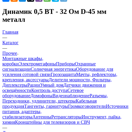
Динамик 0,5 ВТ - 32 Ом D-45 мм
металл
Главная
—
Каталог
—
Прочее
Монтажные шкафы,
коробки
Электромегафоны
Приборы
Охранные
сигнализации
Солнечная энергетика
Оборудование для
усиления сотовой связи
Грозозащита
Мачты, рефлекторы,
крепления, аксессуары
Делители мощности, Фильтры,
Диплексеры
Рации
Умный дом
Датчики движения и
освещённости
Контроль доступа
Сетевое
оборудование
Домофоны
Видеонаблюдение
Разъемы,
Переходники, удлинители, штекеры
Кабельная
продукция
Тангенты, гарнитуры
Громкоговорители
Источники
питания, адаптеры,
стабилизаторы
Антенны
Ретрансляторы
Инструмент, пайка,
химия
Кронштейны для телевизоров и СВЧ
—