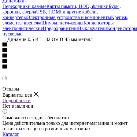
Динамики
Переходники разные
Карты памяти, HDD, флешки
Буры,
коронки, сверла
USB, HDMI и другие кабели,
конвертеры
Электронные устройства и компоненты
Крепеж,
элементы крепежа
Шнуры, патч-корды
Конденсаторы
электролитические
Предохранители
Выключатели
Конденсатор
пусковые
—
Динамик 0,5 ВТ - 32 Ом D-45 мм металл
Отзывы
Варианты цен
Подробности
Нет в наличии
Самовывоз сегодня - бесплатно
Цена действительна только для интернет-магазина и может
отличаться от цен в розничных магазинах
Каталог