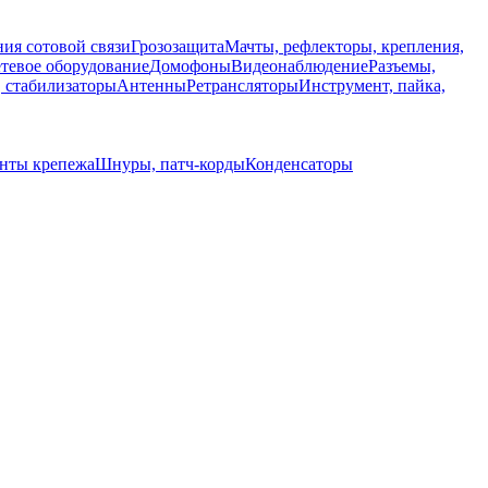
ия сотовой связи
Грозозащита
Мачты, рефлекторы, крепления,
тевое оборудование
Домофоны
Видеонаблюдение
Разъемы,
, стабилизаторы
Антенны
Ретрансляторы
Инструмент, пайка,
енты крепежа
Шнуры, патч-корды
Конденсаторы