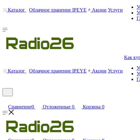
У
Каталог
Облачное хранение IPEYE
Акции
Услуги
У
Г
Как ку
У
Каталог
Облачное хранение IPEYE
Акции
Услуги
У
Г
Сравнение
0
Отложенные
0
Корзина
0