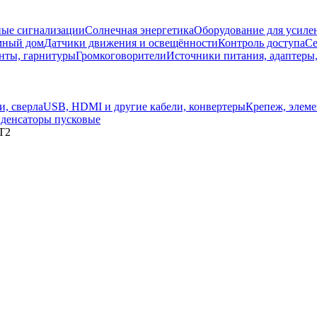
ые сигнализации
Солнечная энергетика
Оборудование для усилен
мный дом
Датчики движения и освещённости
Контроль доступа
Се
нты, гарнитуры
Громкоговорители
Источники питания, адаптеры
и, сверла
USB, HDMI и другие кабели, конвертеры
Крепеж, элем
денсаторы пусковые
T2