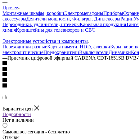
—
Прочее
Монтажные шкафы, коробки
Электромегафоны
Приборы
Охранн
аксессуары
Делители мощности, Фильтры, Диплексеры
Рации
У
Переходники, удлинители, штекеры
Кабельная продукция
Танге
химия
Кронштейны для телевизоров и СВЧ
—
Электронные устройства и компоненты
Переходники разные
Карты памяти, HDD, флешки
Буры, коронк
электролитические
Предохранители
Выключатели
Динамики
Кон
—
Приемник цифровой эфирный CADENA CDT-1651SB DVB-
Варианты цен
Подробности
Нет в наличии
Самовывоз сегодня - бесплатно
Отзывы