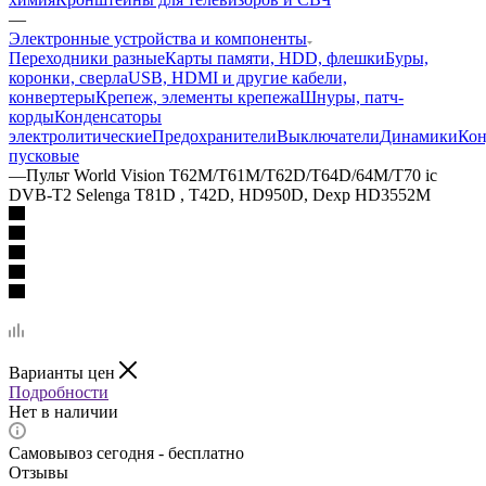
—
Электронные устройства и компоненты
Переходники разные
Карты памяти, HDD, флешки
Буры,
коронки, сверла
USB, HDMI и другие кабели,
конвертеры
Крепеж, элементы крепежа
Шнуры, патч-
корды
Конденсаторы
электролитические
Предохранители
Выключатели
Динамики
Кон
пусковые
—
Пульт World Vision T62M/T61М/T62D/T64D/64M/Т70 ic
DVB-T2 Selenga T81D , T42D, HD950D, Dexp HD3552M
Варианты цен
Подробности
Нет в наличии
Самовывоз сегодня - бесплатно
Отзывы