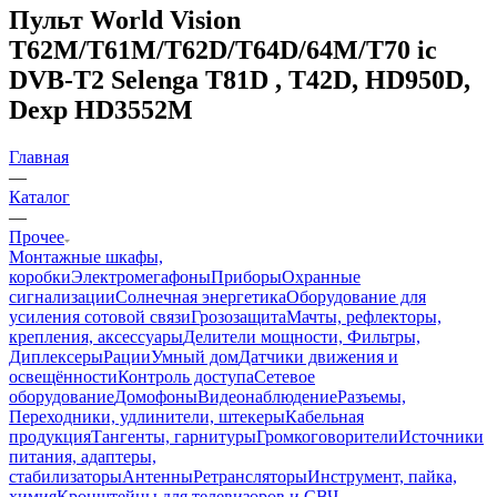
Пульт World Vision
T62M/T61М/T62D/T64D/64M/Т70 ic
DVB-T2 Selenga T81D , T42D, HD950D,
Dexp HD3552M
Главная
—
Каталог
—
Прочее
Монтажные шкафы,
коробки
Электромегафоны
Приборы
Охранные
сигнализации
Солнечная энергетика
Оборудование для
усиления сотовой связи
Грозозащита
Мачты, рефлекторы,
крепления, аксессуары
Делители мощности, Фильтры,
Диплексеры
Рации
Умный дом
Датчики движения и
освещённости
Контроль доступа
Сетевое
оборудование
Домофоны
Видеонаблюдение
Разъемы,
Переходники, удлинители, штекеры
Кабельная
продукция
Тангенты, гарнитуры
Громкоговорители
Источники
питания, адаптеры,
стабилизаторы
Антенны
Ретрансляторы
Инструмент, пайка,
химия
Кронштейны для телевизоров и СВЧ