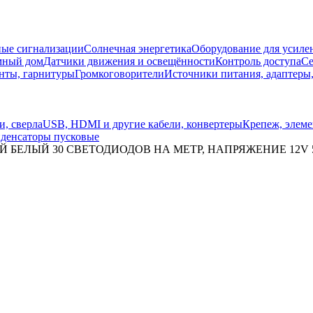
ые сигнализации
Солнечная энергетика
Оборудование для усилен
мный дом
Датчики движения и освещённости
Контроль доступа
Се
нты, гарнитуры
Громкоговорители
Источники питания, адаптеры
и, сверла
USB, HDMI и другие кабели, конвертеры
Крепеж, элем
денсаторы пусковые
ОДНЫЙ БЕЛЫЙ 30 СВЕТОДИОДОВ НА МЕТР, НАПРЯЖЕНИЕ 12V 