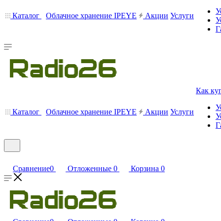
У
Каталог
Облачное хранение IPEYE
Акции
Услуги
У
Г
Как ку
У
Каталог
Облачное хранение IPEYE
Акции
Услуги
У
Г
Сравнение
0
Отложенные
0
Корзина
0