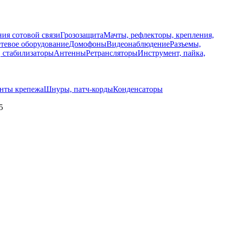
ия сотовой связи
Грозозащита
Мачты, рефлекторы, крепления,
тевое оборудование
Домофоны
Видеонаблюдение
Разъемы,
, стабилизаторы
Антенны
Ретрансляторы
Инструмент, пайка,
енты крепежа
Шнуры, патч-корды
Конденсаторы
5