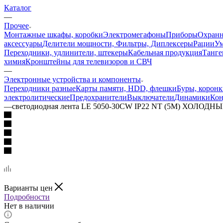
Каталог
—
Прочее
Монтажные шкафы, коробки
Электромегафоны
Приборы
Охранн
аксессуары
Делители мощности, Фильтры, Диплексеры
Рации
У
Переходники, удлинители, штекеры
Кабельная продукция
Танге
химия
Кронштейны для телевизоров и СВЧ
—
Электронные устройства и компоненты
Переходники разные
Карты памяти, HDD, флешки
Буры, коронк
электролитические
Предохранители
Выключатели
Динамики
Кон
—
светодиодная лента LE 5050-30CW IP22 NT (5М) ХОЛ
Варианты цен
Подробности
Нет в наличии