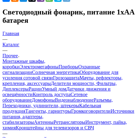
Светодиодный фонарик, питание 1хАА
батарея
Главная
—
Каталог
—
Прочее
Монтажные шкафы,
коробки
Электромегафоны
Приборы
Охранные
сигнализации
Солнечная энергетика
Оборудование для
усиления сотовой связи
Грозозащита
Мачты, рефлекторы,
крепления, аксессуары
Делители мощности, Фильтры,
Диплексеры
Рации
Умный дом
Датчики движения и
освещённости
Контроль доступа
Сетевое
оборудование
Домофоны
Видеонаблюдение
Разъемы,
Переходники, удлинители, штекеры
Кабельная
продукция
Тангенты, гарнитуры
Громкоговорители
Источники
питания, адаптеры,
стабилизаторы
Антенны
Ретрансляторы
Инструмент, пайка,
химия
Кронштейны для телевизоров и СВЧ
—