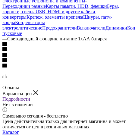
Электронные устройства и компоненты
Переходники разные
Карты памяти, HDD, флешки
Буры,
коронки, сверла
USB, HDMI и другие кабели,
конвертеры
Крепеж, элементы крепежа
Шнуры, патч-
корды
Конденсаторы
электролитические
Предохранители
Выключатели
Динамики
Кон
пусковые
—
Светодиодный фонарик, питание 1хАА батарея
Отзывы
Варианты цен
Подробности
Нет в наличии
Самовывоз сегодня - бесплатно
Цена действительна только для интернет-магазина и может
отличаться от цен в розничных магазинах
Каталог