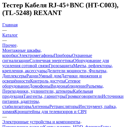
Тестер Кабеля RJ-45+BNC (HT-C003),
(TL-5248) REXANT
Главная
—
Каталог
—
Прочее
Монтажные шкафы,
коробки
Электромегафоны
Приборы
Охранные
сигнализации
Солнечная энергетика
Оборудование для
усиления сотовой связи
Грозозащита
Мачты, рефлекторы,
крепления, аксессуары
Делители мощности, Фильтры,
Диплексеры
Рации
Умный дом
Датчики движения и
освещённости
Контроль доступа
Сетевое
оборудование
Домофоны
Видеонаблюдение
Разъемы,
Переходники, удлинители, штекеры
Кабельная
продукция
Тангенты, гарнитуры
Громкоговорители
Источники
питания, адаптеры,
стабилизаторы
Антенны
Ретрансляторы
Инструмент, пайка,
химия
Кронштейны для телевизоров и СВЧ
—
Электронные устройства и компоненты
Переходники разные
Карты памяти, HDD, флешки
Буры,