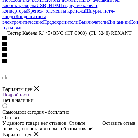
коронки, сверла
USB, HDMI и другие кабели,
конвертеры
Крепеж, элементы крепежа
Шнуры, патч-
корды
Конденсаторы
электролитические
Предохранители
Выключатели
Динамики
Кон
пусковые
—
Тестер Кабеля RJ-45+BNC (HT-C003), (TL-5248) REXANT
Варианты цен
Подробности
Нет в наличии
Самовывоз сегодня - бесплатно
Отзывы
У данного товара нет отзывов. Станьте
Оставить отзыв
первым, кто оставил отзыв об этом товаре!
Варианты цен