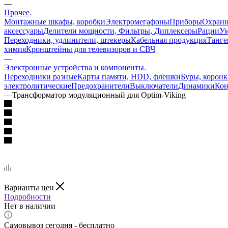
—
Прочее
Монтажные шкафы, коробки
Электромегафоны
Приборы
Охранн
аксессуары
Делители мощности, Фильтры, Диплексеры
Рации
У
Переходники, удлинители, штекеры
Кабельная продукция
Танге
химия
Кронштейны для телевизоров и СВЧ
—
Электронные устройства и компоненты
Переходники разные
Карты памяти, HDD, флешки
Буры, коронк
электролитические
Предохранители
Выключатели
Динамики
Кон
—
Трансформатор модуляционный для Optim-Viking
Варианты цен
Подробности
Нет в наличии
Самовывоз сегодня - бесплатно