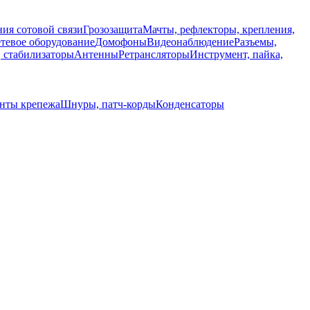
ия сотовой связи
Грозозащита
Мачты, рефлекторы, крепления,
тевое оборудование
Домофоны
Видеонаблюдение
Разъемы,
, стабилизаторы
Антенны
Ретрансляторы
Инструмент, пайка,
енты крепежа
Шнуры, патч-корды
Конденсаторы