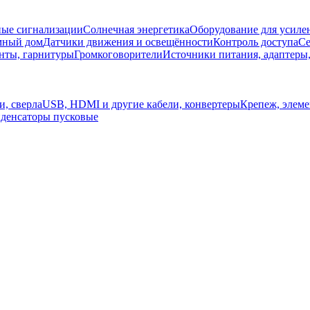
ые сигнализации
Солнечная энергетика
Оборудование для усилен
мный дом
Датчики движения и освещённости
Контроль доступа
Се
нты, гарнитуры
Громкоговорители
Источники питания, адаптеры
и, сверла
USB, HDMI и другие кабели, конвертеры
Крепеж, элем
денсаторы пусковые