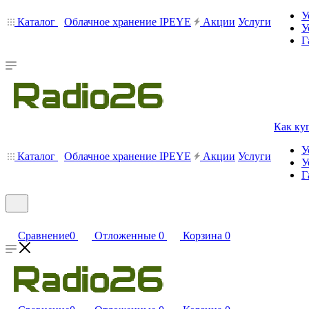
У
Каталог
Облачное хранение IPEYE
Акции
Услуги
У
Г
Как ку
У
Каталог
Облачное хранение IPEYE
Акции
Услуги
У
Г
Сравнение
0
Отложенные
0
Корзина
0