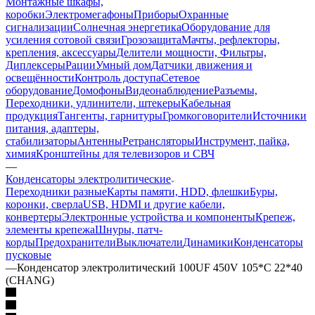
Монтажные шкафы,
коробки
Электромегафоны
Приборы
Охранные
сигнализации
Солнечная энергетика
Оборудование для
усиления сотовой связи
Грозозащита
Мачты, рефлекторы,
крепления, аксессуары
Делители мощности, Фильтры,
Диплексеры
Рации
Умный дом
Датчики движения и
освещённости
Контроль доступа
Сетевое
оборудование
Домофоны
Видеонаблюдение
Разъемы,
Переходники, удлинители, штекеры
Кабельная
продукция
Тангенты, гарнитуры
Громкоговорители
Источники
питания, адаптеры,
стабилизаторы
Антенны
Ретрансляторы
Инструмент, пайка,
химия
Кронштейны для телевизоров и СВЧ
—
Конденсаторы электролитические
Переходники разные
Карты памяти, HDD, флешки
Буры,
коронки, сверла
USB, HDMI и другие кабели,
конвертеры
Электронные устройства и компоненты
Крепеж,
элементы крепежа
Шнуры, патч-
корды
Предохранители
Выключатели
Динамики
Конденсаторы
пусковые
—
Конденсатор электролитический 100UF 450V 105*C 22*40
(CHANG)