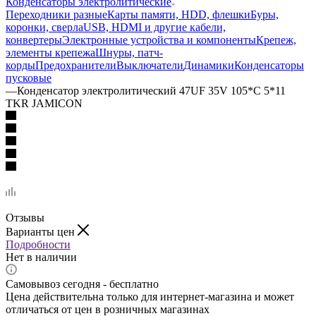
Конденсаторы электролитические
Переходники разные
Карты памяти, HDD, флешки
Буры,
коронки, сверла
USB, HDMI и другие кабели,
конвертеры
Электронные устройства и компоненты
Крепеж,
элементы крепежа
Шнуры, патч-
корды
Предохранители
Выключатели
Динамики
Конденсаторы
пусковые
—
Конденсатор электролитический 47UF 35V 105*C 5*11
TKR JAMICON
Отзывы
Варианты цен
Подробности
Нет в наличии
Самовывоз сегодня - бесплатно
Цена действительна только для интернет-магазина и может
отличаться от цен в розничных магазинах