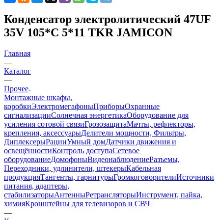
Конденсатор электролитический 47UF
35V 105*C 5*11 TKR JAMICON
Главная
—
Каталог
—
Прочее
Монтажные шкафы,
коробки
Электромегафоны
Приборы
Охранные
сигнализации
Солнечная энергетика
Оборудование для
усиления сотовой связи
Грозозащита
Мачты, рефлекторы,
крепления, аксессуары
Делители мощности, Фильтры,
Диплексеры
Рации
Умный дом
Датчики движения и
освещённости
Контроль доступа
Сетевое
оборудование
Домофоны
Видеонаблюдение
Разъемы,
Переходники, удлинители, штекеры
Кабельная
продукция
Тангенты, гарнитуры
Громкоговорители
Источники
питания, адаптеры,
стабилизаторы
Антенны
Ретрансляторы
Инструмент, пайка,
химия
Кронштейны для телевизоров и СВЧ
—