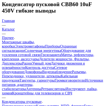
Конденсатор пусковой CBB60 10uF
450V гибкие выводы
Главная
—
Каталог
—
Прочее
Монтажные шкафы,
коробки
Электромегафоны
Приборы
Охранные
сигнализации
Солнечная энергетика
Оборудование для
усиления сотовой связи
Грозозащита
Мачты, рефлекторы,
крепления, аксессуары
Делители мощности, Фильтры,
Диплексеры
Рации
Умный дом
Датчики движения и
освещённости
Контроль доступа
Сетевое
оборудование
Домофоны
Видеонаблюдение
Разъемы,
Переходники, удлинители, штекеры
Кабельная
продукция
Тангенты, гарнитуры
Громкоговорители
Источники
питания, адаптеры,
стабилизаторы
Антенны
Ретрансляторы
Инструмент, пайка,
химия
Кронштейны для телевизоров и СВЧ
—
Конденсаторы пусковые
Переходники разные
Карты памяти, HDD, флешки
Буры,