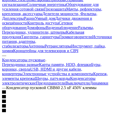
сигнализации
Солнечная энергетика
Оборудование для
усиления сотовой связи
Грозозащита
Мачты, рефлекторы,
крепления, аксессуары
Делители мощности, Фильтры,
Диплексеры
Рации
Умный дом
Датчики движения и
освещённости
Контроль доступа
Сетевое
оборудование
Домофоны
Видеонаблюдение
Разъемы,
Переходники, удлинители, штекеры
Кабельная
продукция
Тангенты, гарнитуры
Громкоговорители
Источники
питания, адаптеры,
стабилизаторы
Антенны
Ретрансляторы
Инструмент, пайка,
химия
Кронштейны для телевизоров и СВЧ
—
Конденсаторы пусковые
Переходники разные
Карты памяти, HDD, флешки
Буры,
коронки, сверла
USB, HDMI и другие кабели,
конвертеры
Электронные устройства и компоненты
Крепеж,
элементы крепежа
Шнуры, патч-корды
Конденсаторы
электролитические
Предохранители
Выключатели
Динамики
—
Конденсатор пусковой CBB60 2.5 uF 450V клеммы