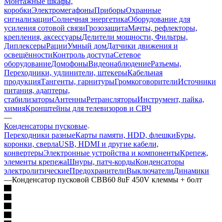
Монтажные шкафы,
коробки
Электромегафоны
Приборы
Охранные
сигнализации
Солнечная энергетика
Оборудование для
усиления сотовой связи
Грозозащита
Мачты, рефлекторы,
крепления, аксессуары
Делители мощности, Фильтры,
Диплексеры
Рации
Умный дом
Датчики движения и
освещённости
Контроль доступа
Сетевое
оборудование
Домофоны
Видеонаблюдение
Разъемы,
Переходники, удлинители, штекеры
Кабельная
продукция
Тангенты, гарнитуры
Громкоговорители
Источники
питания, адаптеры,
стабилизаторы
Антенны
Ретрансляторы
Инструмент, пайка,
химия
Кронштейны для телевизоров и СВЧ
—
Конденсаторы пусковые
Переходники разные
Карты памяти, HDD, флешки
Буры,
коронки, сверла
USB, HDMI и другие кабели,
конвертеры
Электронные устройства и компоненты
Крепеж,
элементы крепежа
Шнуры, патч-корды
Конденсаторы
электролитические
Предохранители
Выключатели
Динамики
—
Конденсатор пусковой CBB60 8uF 450V клеммы + болт