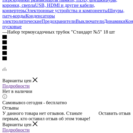
коронки, сверла
USB, HDMI и другие кабели,
конвертеры
Электронные устройства и компоненты
Шнуры,
патч-корды
Конденсаторы
электролитические
Предохранители
Выключатели
Динамики
Кон
пусковые
—
Набор термоусадочных трубок "Стандарт №5" 18 шт
Варианты цен
Подробности
Нет в наличии
Самовывоз сегодня - бесплатно
Отзывы
У данного товара нет отзывов. Станьте
Оставить отзыв
первым, кто оставил отзыв об этом товаре!
Варианты цен
Подробности