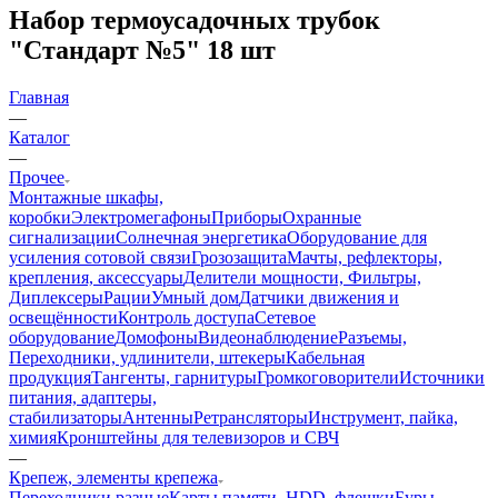
Набор термоусадочных трубок
"Стандарт №5" 18 шт
Главная
—
Каталог
—
Прочее
Монтажные шкафы,
коробки
Электромегафоны
Приборы
Охранные
сигнализации
Солнечная энергетика
Оборудование для
усиления сотовой связи
Грозозащита
Мачты, рефлекторы,
крепления, аксессуары
Делители мощности, Фильтры,
Диплексеры
Рации
Умный дом
Датчики движения и
освещённости
Контроль доступа
Сетевое
оборудование
Домофоны
Видеонаблюдение
Разъемы,
Переходники, удлинители, штекеры
Кабельная
продукция
Тангенты, гарнитуры
Громкоговорители
Источники
питания, адаптеры,
стабилизаторы
Антенны
Ретрансляторы
Инструмент, пайка,
химия
Кронштейны для телевизоров и СВЧ
—
Крепеж, элементы крепежа
Переходники разные
Карты памяти, HDD, флешки
Буры,