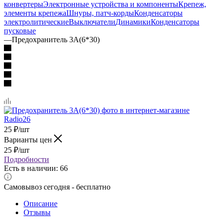
конвертеры
Электронные устройства и компоненты
Крепеж,
элементы крепежа
Шнуры, патч-корды
Конденсаторы
электролитические
Выключатели
Динамики
Конденсаторы
пусковые
—
Предохранитель 3А(6*30)
25
₽
/шт
Варианты цен
25
₽
/шт
Подробности
Есть в наличии: 66
Самовывоз сегодня - бесплатно
Описание
Отзывы