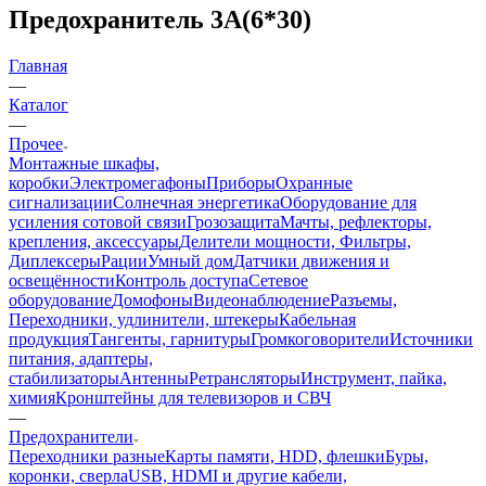
Предохранитель 3А(6*30)
Главная
—
Каталог
—
Прочее
Монтажные шкафы,
коробки
Электромегафоны
Приборы
Охранные
сигнализации
Солнечная энергетика
Оборудование для
усиления сотовой связи
Грозозащита
Мачты, рефлекторы,
крепления, аксессуары
Делители мощности, Фильтры,
Диплексеры
Рации
Умный дом
Датчики движения и
освещённости
Контроль доступа
Сетевое
оборудование
Домофоны
Видеонаблюдение
Разъемы,
Переходники, удлинители, штекеры
Кабельная
продукция
Тангенты, гарнитуры
Громкоговорители
Источники
питания, адаптеры,
стабилизаторы
Антенны
Ретрансляторы
Инструмент, пайка,
химия
Кронштейны для телевизоров и СВЧ
—
Предохранители
Переходники разные
Карты памяти, HDD, флешки
Буры,
коронки, сверла
USB, HDMI и другие кабели,