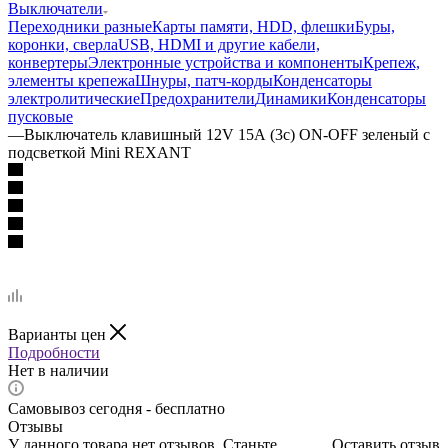
Выключатели
Переходники разные
Карты памяти, HDD, флешки
Буры,
коронки, сверла
USB, HDMI и другие кабели,
конвертеры
Электронные устройства и компоненты
Крепеж,
элементы крепежа
Шнуры, патч-корды
Конденсаторы
электролитические
Предохранители
Динамики
Конденсаторы
пусковые
—
Выключатель клавишный 12V 15А (3с) ON-OFF зеленый с
подсветкой Mini REXANT
Варианты цен
Подробности
Нет в наличии
Самовывоз сегодня - бесплатно
Отзывы
У данного товара нет отзывов. Станьте
Оставить отзыв