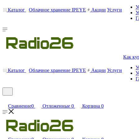
У
Каталог
Облачное хранение IPEYE
Акции
Услуги
У
Г
Как ку
У
Каталог
Облачное хранение IPEYE
Акции
Услуги
У
Г
Сравнение
0
Отложенные
0
Корзина
0