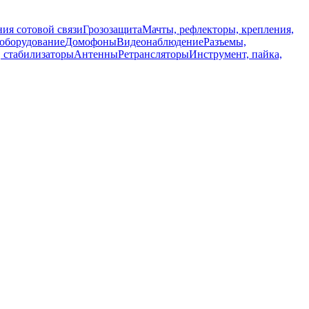
ия сотовой связи
Грозозащита
Мачты, рефлекторы, крепления,
 оборудование
Домофоны
Видеонаблюдение
Разъемы,
, стабилизаторы
Антенны
Ретрансляторы
Инструмент, пайка,