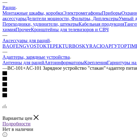
—
Рации
Монтажные шкафы, коробки
Электромегафоны
Приборы
Охранн
аксессуары
Делители мощности, Фильтры, Диплексеры
Умный 
Переходники, удлинители, штекеры
Кабельная продукция
Танге
химия
Прочее
Кронштейны для телевизоров и СВЧ
—
Аксессуары для раций
BAOFENG
VOSTOK
ТЕРЕК
TURBOSKY
RACIO
АРГУТ
OPTIM
—
Адаптеры, зарядные устройства
Антенны для раций
Автоинформаторы
Крепления
Гарнитуры на
—
ВС-101+AC-101 Зарядное устройство "стакан"+адаптер пита
Варианты цен
Подробности
Нет в наличии