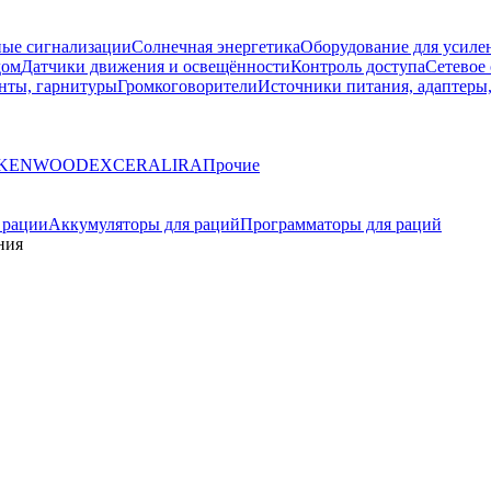
ые сигнализации
Солнечная энергетика
Оборудование для усилен
дом
Датчики движения и освещённости
Контроль доступа
Сетевое
нты, гарнитуры
Громкоговорители
Источники питания, адаптеры
KENWOOD
EXCERA
LIRA
Прочие
 рации
Аккумуляторы для раций
Программаторы для раций
ния