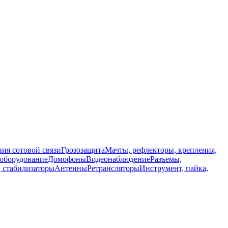
ия сотовой связи
Грозозащита
Мачты, рефлекторы, крепления,
 оборудование
Домофоны
Видеонаблюдение
Разъемы,
, стабилизаторы
Антенны
Ретрансляторы
Инструмент, пайка,