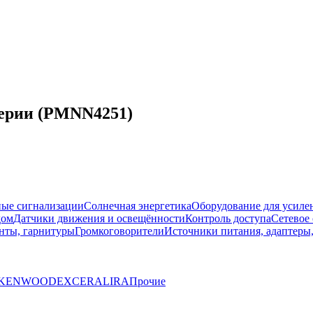
серии (PMNN4251)
ые сигнализации
Солнечная энергетика
Оборудование для усилен
дом
Датчики движения и освещённости
Контроль доступа
Сетевое
нты, гарнитуры
Громкоговорители
Источники питания, адаптеры
KENWOOD
EXCERA
LIRA
Прочие