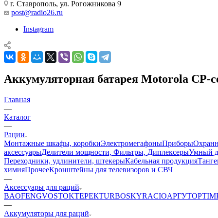
г. Ставрополь, ул. Рогожникова 9
post@radio26.ru
Instagram
Аккумуляторная батарея Motorola CP-
Главная
—
Каталог
—
Рации
Монтажные шкафы, коробки
Электромегафоны
Приборы
Охранн
аксессуары
Делители мощности, Фильтры, Диплексеры
Умный 
Переходники, удлинители, штекеры
Кабельная продукция
Танге
химия
Прочее
Кронштейны для телевизоров и СВЧ
—
Аксессуары для раций
BAOFENG
VOSTOK
ТЕРЕК
TURBOSKY
RACIO
АРГУТ
OPTIM
—
Аккумуляторы для раций