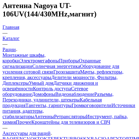
Антенна Nagoya UT-
106UV(144/430MHz,магнит)
Главная
—
Каталог
—
Рации
Монтажные шкафы,
коробки
Электромегафоны
Приборы
Охранные
сигнализации
Солнечная энергетика
Оборудование для
усиления сотовой связи
Грозозащита
Мачты, рефлекторы,
крепления, аксессуары
Делители мощности, Фильтры,
Диплексеры
Умный дом
Датчики движения и
освещённости
Контроль доступа
Сетевое
оборудование
Домофоны
Видеонаблюдение
Разъемы,
Переходники, удлинители, штекеры
Кабельная
продукция
Тангенты, гарнитуры
Громкоговорители
Источники
питания, адаптеры,
стабилизаторы
Антенны
Ретрансляторы
Инструмент, пайка,
химия
Прочее
Кронштейны для телевизоров и СВЧ
—
Аксессуары для раций
BAOFENG
VOSTOK
ТЕРЕК
TURBOSKY
RACIO
АРГУТ
OPTIM