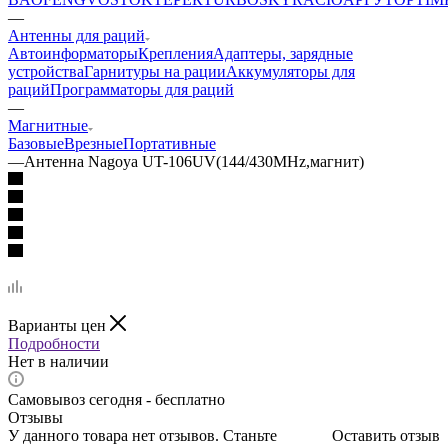
—
Антенны для раций
Автоинформаторы
Крепления
Адаптеры, зарядные
устройства
Гарнитуры на рации
Аккумуляторы для
раций
Программаторы для раций
—
Магнитные
Базовые
Врезные
Портативные
—
Антенна Nagoya UT-106UV(144/430MHz,магнит)
Варианты цен
Подробности
Нет в наличии
Самовывоз сегодня - бесплатно
Отзывы
У данного товара нет отзывов. Станьте
Оставить отзыв