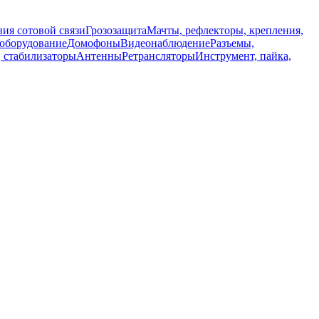
ия сотовой связи
Грозозащита
Мачты, рефлекторы, крепления,
 оборудование
Домофоны
Видеонаблюдение
Разъемы,
, стабилизаторы
Антенны
Ретрансляторы
Инструмент, пайка,