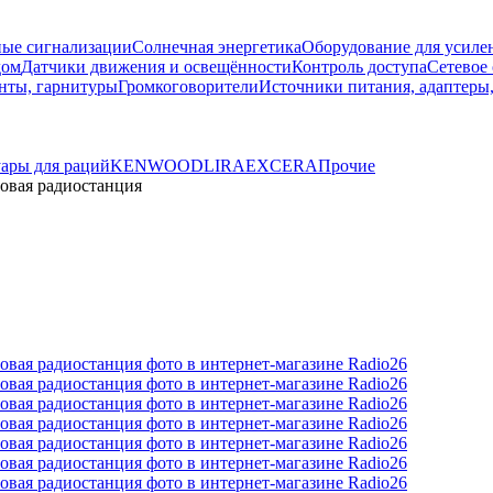
ые сигнализации
Солнечная энергетика
Оборудование для усилен
дом
Датчики движения и освещённости
Контроль доступа
Сетевое
нты, гарнитуры
Громкоговорители
Источники питания, адаптеры
ары для раций
KENWOOD
LIRA
EXCERA
Прочие
говая радиостанция