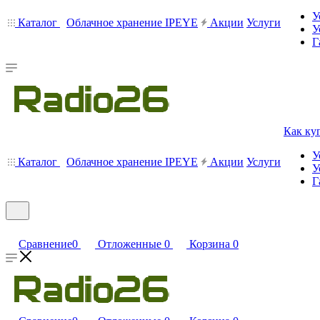
У
Каталог
Облачное хранение IPEYE
Акции
Услуги
У
Г
Как ку
У
Каталог
Облачное хранение IPEYE
Акции
Услуги
У
Г
Сравнение
0
Отложенные
0
Корзина
0