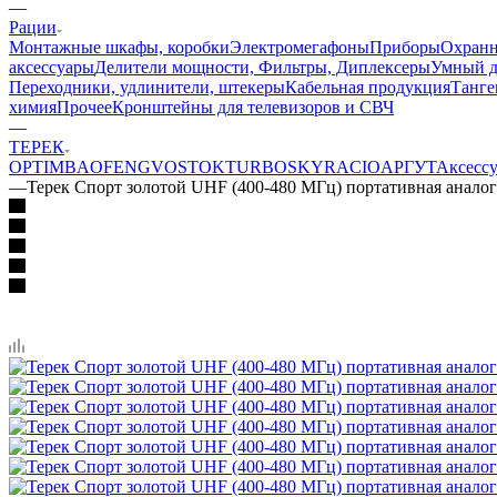
—
Рации
Монтажные шкафы, коробки
Электромегафоны
Приборы
Охранн
аксессуары
Делители мощности, Фильтры, Диплексеры
Умный 
Переходники, удлинители, штекеры
Кабельная продукция
Танге
химия
Прочее
Кронштейны для телевизоров и СВЧ
—
ТЕРЕК
OPTIM
BAOFENG
VOSTOK
TURBOSKY
RACIO
АРГУТ
Аксессу
—
Терек Спорт золотой UHF (400-480 МГц) портативная анало