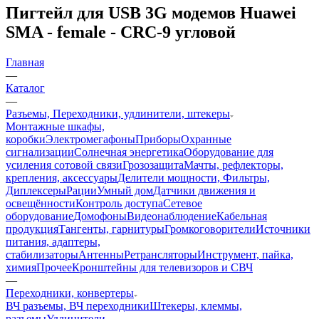
Пигтейл для USB 3G модемов Huawei
SMA - female - CRC-9 угловой
Главная
—
Каталог
—
Разъемы, Переходники, удлинители, штекеры
Монтажные шкафы,
коробки
Электромегафоны
Приборы
Охранные
сигнализации
Солнечная энергетика
Оборудование для
усиления сотовой связи
Грозозащита
Мачты, рефлекторы,
крепления, аксессуары
Делители мощности, Фильтры,
Диплексеры
Рации
Умный дом
Датчики движения и
освещённости
Контроль доступа
Сетевое
оборудование
Домофоны
Видеонаблюдение
Кабельная
продукция
Тангенты, гарнитуры
Громкоговорители
Источники
питания, адаптеры,
стабилизаторы
Антенны
Ретрансляторы
Инструмент, пайка,
химия
Прочее
Кронштейны для телевизоров и СВЧ
—
Переходники, конвертеры
ВЧ разъемы, ВЧ переходники
Штекеры, клеммы,
разъемы
Удлинители