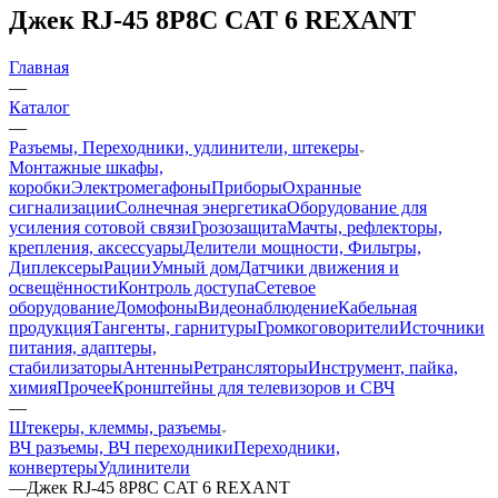
Джек RJ-45 8P8C CAT 6 REXANT
Главная
—
Каталог
—
Разъемы, Переходники, удлинители, штекеры
Монтажные шкафы,
коробки
Электромегафоны
Приборы
Охранные
сигнализации
Солнечная энергетика
Оборудование для
усиления сотовой связи
Грозозащита
Мачты, рефлекторы,
крепления, аксессуары
Делители мощности, Фильтры,
Диплексеры
Рации
Умный дом
Датчики движения и
освещённости
Контроль доступа
Сетевое
оборудование
Домофоны
Видеонаблюдение
Кабельная
продукция
Тангенты, гарнитуры
Громкоговорители
Источники
питания, адаптеры,
стабилизаторы
Антенны
Ретрансляторы
Инструмент, пайка,
химия
Прочее
Кронштейны для телевизоров и СВЧ
—
Штекеры, клеммы, разъемы
ВЧ разъемы, ВЧ переходники
Переходники,
конвертеры
Удлинители
—
Джек RJ-45 8P8C CAT 6 REXANT