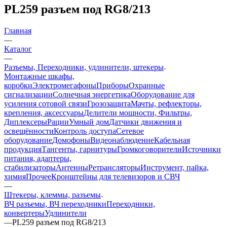
PL259 разъем под RG8/213
Главная
—
Каталог
—
Разъемы, Переходники, удлинители, штекеры
Монтажные шкафы,
коробки
Электромегафоны
Приборы
Охранные
сигнализации
Солнечная энергетика
Оборудование для
усиления сотовой связи
Грозозащита
Мачты, рефлекторы,
крепления, аксессуары
Делители мощности, Фильтры,
Диплексеры
Рации
Умный дом
Датчики движения и
освещённости
Контроль доступа
Сетевое
оборудование
Домофоны
Видеонаблюдение
Кабельная
продукция
Тангенты, гарнитуры
Громкоговорители
Источники
питания, адаптеры,
стабилизаторы
Антенны
Ретрансляторы
Инструмент, пайка,
химия
Прочее
Кронштейны для телевизоров и СВЧ
—
Штекеры, клеммы, разъемы
ВЧ разъемы, ВЧ переходники
Переходники,
конвертеры
Удлинители
—
PL259 разъем под RG8/213