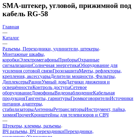
SMA-штекер, угловой, прижимной под
кабель RG-58
Главная
—
Каталог
—
Разъемы, Переходники, удлинители, штекеры
Монтажные шкафы,
коробки
Электромегафоны
Приборы
Охранные
сигнализации
Солнечная энергетика
Оборудование для
усиления сотовой связи
Грозозащита
Мачты, рефлекторы,
крепления, аксессуары
Делители мощности, Фильтры,
Диплексеры
Рации
Умный дом
Датчики движения и
освещённости
Контроль доступа
Сетевое
оборудование
Домофоны
Видеонаблюдение
Кабельная
продукция
Тангенты, гарнитуры
Громкоговорители
Источники
питания, адаптеры,
стабилизаторы
Антенны
Ретрансляторы
Инструмент, пайка,
химия
Прочее
Кронштейны для телевизоров и СВЧ
—
Штекеры, клеммы, разъемы
ВЧ разъемы, ВЧ переходники
Переходники,
конвертеры
Удлинители