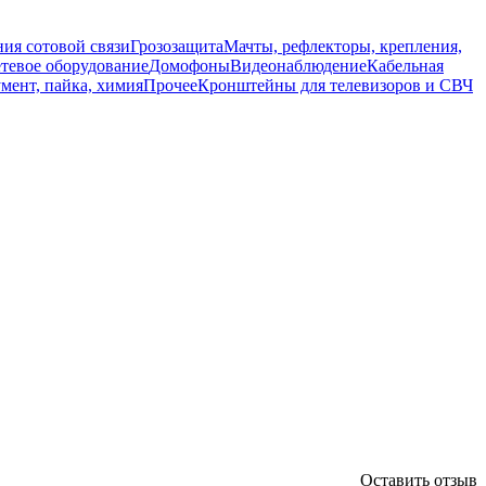
ия сотовой связи
Грозозащита
Мачты, рефлекторы, крепления,
тевое оборудование
Домофоны
Видеонаблюдение
Кабельная
мент, пайка, химия
Прочее
Кронштейны для телевизоров и СВЧ
Оставить отзыв