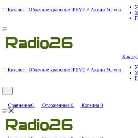
У
Каталог
Облачное хранение IPEYE
Акции
Услуги
У
Г
Как ку
У
Каталог
Облачное хранение IPEYE
Акции
Услуги
У
Г
Сравнение
0
Отложенные
0
Корзина
0