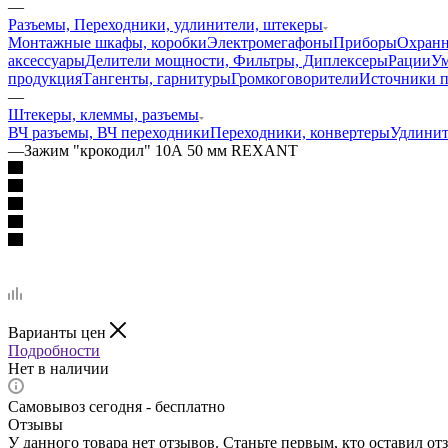
—
Разъемы, Переходники, удлинители, штекеры
Монтажные шкафы, коробки
Электромегафоны
Приборы
Охранн
аксессуары
Делители мощности, Фильтры, Диплексеры
Рации
У
продукция
Тангенты, гарнитуры
Громкоговорители
Источники п
—
Штекеры, клеммы, разъемы
ВЧ разъемы, ВЧ переходники
Переходники, конвертеры
Удлини
—
Зажим "крокодил" 10А 50 мм REXANT
Варианты цен
Подробности
Нет в наличии
Самовывоз сегодня - бесплатно
Отзывы
У данного товара нет отзывов. Станьте первым, кто оставил отз