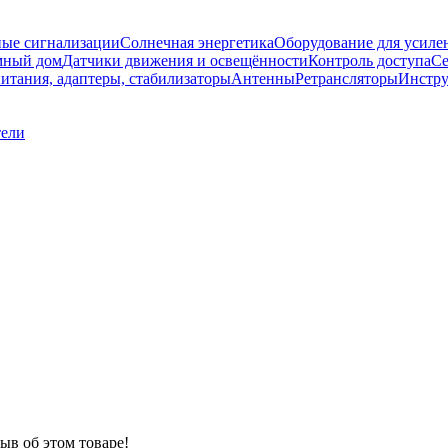
ые сигнализации
Солнечная энергетика
Оборудование для усилен
мный дом
Датчики движения и освещённости
Контроль доступа
Се
итания, адаптеры, стабилизаторы
Антенны
Ретрансляторы
Инстру
тели
ыв об этом товаре!