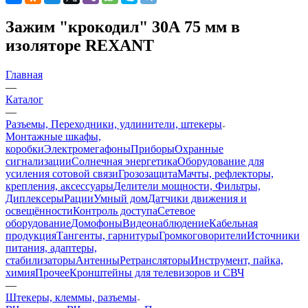
Зажим "крокодил" 30А 75 мм в
изоляторе REXANT
Главная
—
Каталог
—
Разъемы, Переходники, удлинители, штекеры
Монтажные шкафы,
коробки
Электромегафоны
Приборы
Охранные
сигнализации
Солнечная энергетика
Оборудование для
усиления сотовой связи
Грозозащита
Мачты, рефлекторы,
крепления, аксессуары
Делители мощности, Фильтры,
Диплексеры
Рации
Умный дом
Датчики движения и
освещённости
Контроль доступа
Сетевое
оборудование
Домофоны
Видеонаблюдение
Кабельная
продукция
Тангенты, гарнитуры
Громкоговорители
Источники
питания, адаптеры,
стабилизаторы
Антенны
Ретрансляторы
Инструмент, пайка,
химия
Прочее
Кронштейны для телевизоров и СВЧ
—
Штекеры, клеммы, разъемы