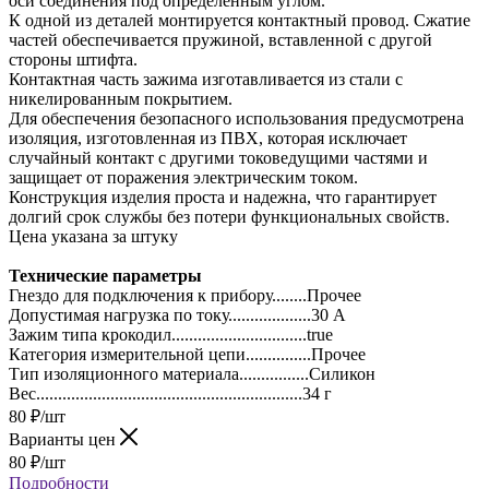
оси соединения под определенным углом.
К одной из деталей монтируется контактный провод. Сжатие
частей обеспечивается пружиной, вставленной с другой
стороны штифта.
Контактная часть зажима изготавливается из стали с
никелированным покрытием.
Для обеспечения безопасного использования предусмотрена
изоляция, изготовленная из ПВХ, которая исключает
случайный контакт с другими токоведущими частями и
защищает от поражения электрическим током.
Конструкция изделия проста и надежна, что гарантирует
долгий срок службы без потери функциональных свойств.
Цена указана за штуку
Технические параметры
Гнездо для подключения к прибору........Прочее
Допустимая нагрузка по току...................30 А
Зажим типа крокодил...............................true
Категория измерительной цепи...............Прочее
Тип изоляционного материала................Силикон
Вес.............................................................34 г
80
₽
/шт
Варианты цен
80
₽
/шт
Подробности