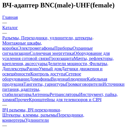
ВЧ-адаптер BNC(male)-UHF(female)
Главная
—
Каталог
—
Разъемы, Переходники, удлинители, штекеры
Монтажные шкафы,
коробки
Электромегафоны
Приборы
Охранные
сигнализации
Солнечная энергетика
Оборудование для
усиления сотовой связи
Грозозащита
Мачты, рефлекторы,
крепления, аксессуары
Делители мощности, Фильтры,
Диплексеры
Рации
Умный дом
Датчики движения и
освещённости
Контроль доступа
Сетевое
оборудование
Домофоны
Видеонаблюдение
Кабельная
продукция
Тангенты, гарнитуры
Громкоговорители
Источники
питания, адаптеры,
стабилизаторы
Антенны
Ретрансляторы
Инструмент, пайка,
химия
Прочее
Кронштейны для телевизоров и СВЧ
—
ВЧ разъемы, ВЧ переходники
Штекеры, клеммы, разъемы
Переходники,
конвертеры
Удлинители
—