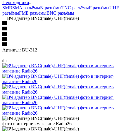
Переходники
SMB
SMA разъёмы
N разъёмы
TNC разъёмы
F разъёмы
UHF
разъёмы
FME разъёмы
BNC разъёмы
—
ВЧ-адаптер BNC(male)-UHF(female)
Артикул:
BU-312