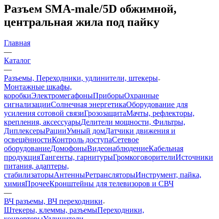
Разъем SMA-male/5D обжимной,
центральная жила под пайку
Главная
—
Каталог
—
Разъемы, Переходники, удлинители, штекеры
Монтажные шкафы,
коробки
Электромегафоны
Приборы
Охранные
сигнализации
Солнечная энергетика
Оборудование для
усиления сотовой связи
Грозозащита
Мачты, рефлекторы,
крепления, аксессуары
Делители мощности, Фильтры,
Диплексеры
Рации
Умный дом
Датчики движения и
освещённости
Контроль доступа
Сетевое
оборудование
Домофоны
Видеонаблюдение
Кабельная
продукция
Тангенты, гарнитуры
Громкоговорители
Источники
питания, адаптеры,
стабилизаторы
Антенны
Ретрансляторы
Инструмент, пайка,
химия
Прочее
Кронштейны для телевизоров и СВЧ
—
ВЧ разъемы, ВЧ переходники
Штекеры, клеммы, разъемы
Переходники,
конвертеры
Удлинители