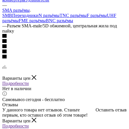
—
SMA разъёмы
SMB
Переходники
N разъёмы
TNC разъёмы
F разъёмы
UHF
разъёмы
FME разъёмы
BNC разъёмы
—
Разъем SMA-male/5D обжимной, центральная жила под
пайку
Варианты цен
Подробности
Нет в наличии
Самовывоз сегодня - бесплатно
Отзывы
У данного товара нет отзывов. Станьте
Оставить отзыв
первым, кто оставил отзыв об этом товаре!
Варианты цен
Подробности