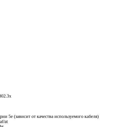
802.3x
ии 5e (зависит от качества используемого кабеля)
f/at
bt