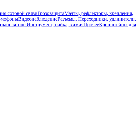
ия сотовой связи
Грозозащита
Мачты, рефлекторы, крепления,
омофоны
Видеонаблюдение
Разъемы, Переходники, удлинители,
трансляторы
Инструмент, пайка, химия
Прочее
Кронштейны для