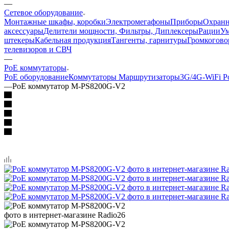
—
Сетевое оборудование
Монтажные шкафы, коробки
Электромегафоны
Приборы
Охранн
аксессуары
Делители мощности, Фильтры, Диплексеры
Рации
У
штекеры
Кабельная продукция
Тангенты, гарнитуры
Громкогово
телевизоров и СВЧ
—
PoE коммутаторы
PoE оборудование
Коммутаторы Маршрутизаторы
3G/4G-WiFi Р
—
PoE коммутатор M-PS8200G-V2