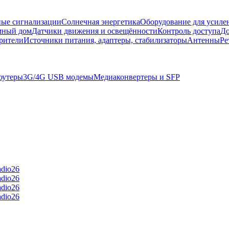
ые сигнализации
Солнечная энергетика
Оборудование для усилен
мный дом
Датчики движения и освещённости
Контроль доступа
Д
рители
Источники питания, адаптеры, стабилизаторы
Антенны
Ре
оутеры
3G/4G USB модемы
Медиаконвертеры и SFP