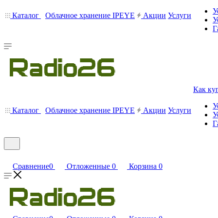
У
Каталог
Облачное хранение IPEYE
Акции
Услуги
У
Г
Как ку
У
Каталог
Облачное хранение IPEYE
Акции
Услуги
У
Г
Сравнение
0
Отложенные
0
Корзина
0