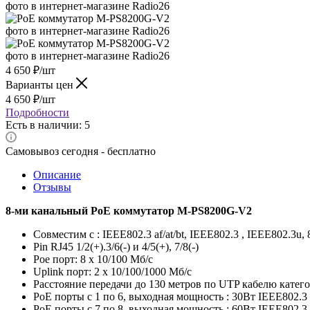
4 650
₽
/шт
Варианты цен
4 650
₽
/шт
Подробности
Есть в наличии: 5
Самовывоз сегодня - бесплатно
Описание
Отзывы
8-ми канальный PoE коммутатор M-PS8200G-V2
Совместим с : IEEE802.3 af/at/bt, IEEE802.3 , IEEE802.3u, 
Pin RJ45 1/2(+).3/6(-) и 4/5(+), 7/8(-)
Poe порт: 8 х 10/100 Мб/с
Uplink порт: 2 х 10/100/1000 Мб/с
Расстояние передачи до 130 метров по UTP кабелю категор
PoE порты с 1 по 6, выходная мощность : 30Вт IEEE802.3 a
PoE порты с 7 по 8, выходная мощность : 60Вт IEEE802.3 