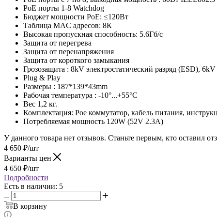
PoE порты 1-8 Watchdog
Бюджет мощности PoE: ≤120Вт
Таблица MAC адресов: 8К
Высокая пропускная способность: 5.6Гб/с
Защита от перегрева
Защита от перенапряжения
Защита от короткого замыкания
Грозозащита : 8kV электростатический разряд (ESD), 6kV
Plug & Play
Размеры : 187*139*43mm
Рабочая температура : -10°...+55°C
Вес 1,2 кг.
Комплектация: Poe коммутатор, кабель питания, инструкц
Потребляемая мощность 120W (52V 2.3A)
У данного товара нет отзывов. Станьте первым, кто оставил отз
4 650
₽
/шт
Варианты цен
4 650
₽
/шт
Подробности
Есть в наличии: 5
В корзину