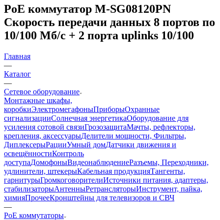
PoE коммутатор M-SG08120PN
Скорость передачи данных 8 портов по
10/100 Мб/с + 2 порта uplinks 10/100
Главная
—
Каталог
—
Сетевое оборудование
Монтажные шкафы,
коробки
Электромегафоны
Приборы
Охранные
сигнализации
Солнечная энергетика
Оборудование для
усиления сотовой связи
Грозозащита
Мачты, рефлекторы,
крепления, аксессуары
Делители мощности, Фильтры,
Диплексеры
Рации
Умный дом
Датчики движения и
освещённости
Контроль
доступа
Домофоны
Видеонаблюдение
Разъемы, Переходники,
удлинители, штекеры
Кабельная продукция
Тангенты,
гарнитуры
Громкоговорители
Источники питания, адаптеры,
стабилизаторы
Антенны
Ретрансляторы
Инструмент, пайка,
химия
Прочее
Кронштейны для телевизоров и СВЧ
—
PoE коммутаторы