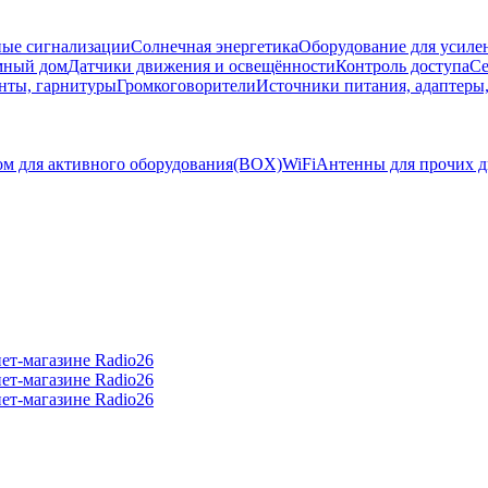
ые сигнализации
Солнечная энергетика
Оборудование для усилен
мный дом
Датчики движения и освещённости
Контроль доступа
Се
нты, гарнитуры
Громкоговорители
Источники питания, адаптеры
ом для активного оборудования(BOX)
WiFi
Антенны для прочих д