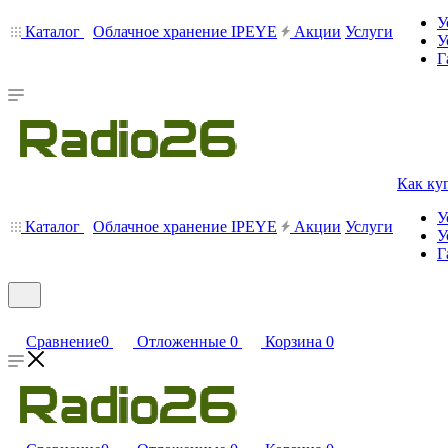
У
Каталог
Облачное хранение IPEYE
Акции
Услуги
У
Г
Как ку
У
Каталог
Облачное хранение IPEYE
Акции
Услуги
У
Г
Сравнение
0
Отложенные
0
Корзина
0