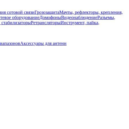
ия сотовой связи
Грозозащита
Мачты, рефлекторы, крепления,
тевое оборудование
Домофоны
Видеонаблюдение
Разъемы,
, стабилизаторы
Ретрансляторы
Инструмент, пайка,
иапазонов
Аксессуары для антенн