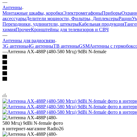
—
Антенны
Монтажные шкафы, коробки
Электромегафоны
Приборы
Охранн
аксессуары
Делители мощности, Фильтры, Диплексеры
Рации
У
Переходники, удлинители, штекеры
Кабельная продукция
Танге
химия
Прочее
Кронштейны для телевизоров и СВЧ
—
Антенны для радиосвязи
3G антенны
4G антенны
ТВ антенны
GSM
Антенны с гермобокс
—
Антенна AX-488P (480-580 Мгц) 9dBi N-female