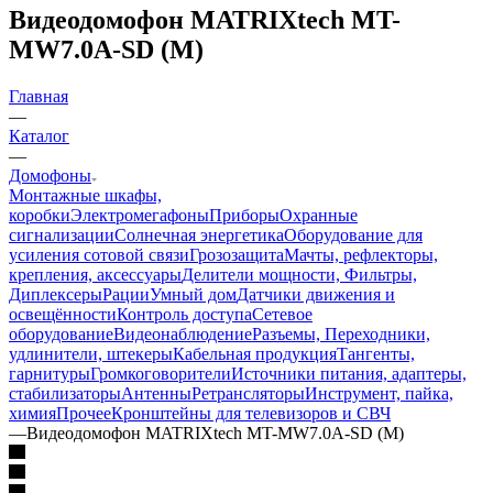
Видеодомофон MATRIXtech MT-
MW7.0A-SD (M)
Главная
—
Каталог
—
Домофоны
Монтажные шкафы,
коробки
Электромегафоны
Приборы
Охранные
сигнализации
Солнечная энергетика
Оборудование для
усиления сотовой связи
Грозозащита
Мачты, рефлекторы,
крепления, аксессуары
Делители мощности, Фильтры,
Диплексеры
Рации
Умный дом
Датчики движения и
освещённости
Контроль доступа
Сетевое
оборудование
Видеонаблюдение
Разъемы, Переходники,
удлинители, штекеры
Кабельная продукция
Тангенты,
гарнитуры
Громкоговорители
Источники питания, адаптеры,
стабилизаторы
Антенны
Ретрансляторы
Инструмент, пайка,
химия
Прочее
Кронштейны для телевизоров и СВЧ
—
Видеодомофон MATRIXtech MT-MW7.0A-SD (M)