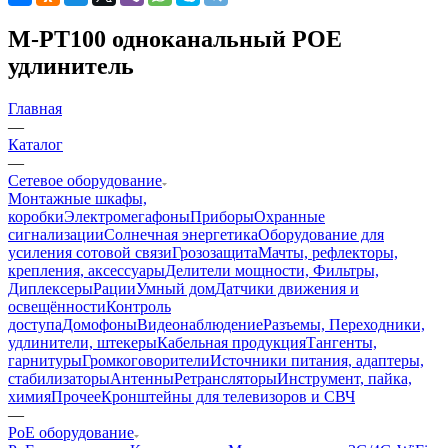
M-PT100 одноканальный POE
удлинитель
Главная
—
Каталог
—
Сетевое оборудование
Монтажные шкафы,
коробки
Электромегафоны
Приборы
Охранные
сигнализации
Солнечная энергетика
Оборудование для
усиления сотовой связи
Грозозащита
Мачты, рефлекторы,
крепления, аксессуары
Делители мощности, Фильтры,
Диплексеры
Рации
Умный дом
Датчики движения и
освещённости
Контроль
доступа
Домофоны
Видеонаблюдение
Разъемы, Переходники,
удлинители, штекеры
Кабельная продукция
Тангенты,
гарнитуры
Громкоговорители
Источники питания, адаптеры,
стабилизаторы
Антенны
Ретрансляторы
Инструмент, пайка,
химия
Прочее
Кронштейны для телевизоров и СВЧ
—
PoE оборудование