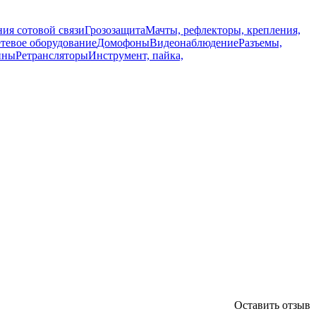
ия сотовой связи
Грозозащита
Мачты, рефлекторы, крепления,
тевое оборудование
Домофоны
Видеонаблюдение
Разъемы,
нны
Ретрансляторы
Инструмент, пайка,
Оставить отзыв