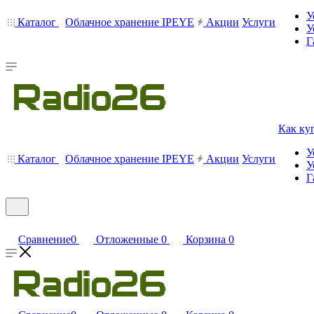
У
Каталог
Облачное хранение IPEYE
Акции
Услуги
У
Г
Как ку
У
Каталог
Облачное хранение IPEYE
Акции
Услуги
У
Г
Сравнение
0
Отложенные
0
Корзина
0