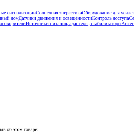
ые сигнализации
Солнечная энергетика
Оборудование для усилен
мный дом
Датчики движения и освещённости
Контроль доступа
Се
оговорители
Источники питания, адаптеры, стабилизаторы
Анте
ыв об этом товаре!